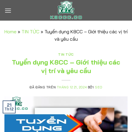
Chuyển
đến
nội
dung
Home
»
TIN TỨC
»
Tuyển dụng K8CC – Giới thiệu các vị trí
và yêu cầu
TIN TỨC
Tuyển dụng K8CC – Giới thiệu các
vị trí và yêu cầu
ĐÃ ĐĂNG TRÊN
THÁNG 12 21, 2024
BỞI
SEO
21
Th12