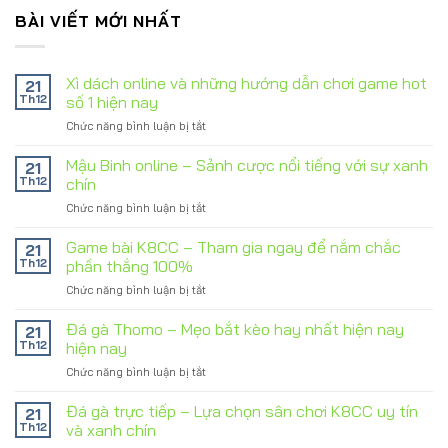
BÀI VIẾT MỚI NHẤT
Xì dách online và những hướng dẫn chơi game hot
21
Th12
số 1 hiện nay
Chức năng bình luận bị tắt
ở
Xì
dách
Mậu Binh online – Sảnh cược nổi tiếng với sự xanh
21
online
Th12
chín
và
Chức năng bình luận bị tắt
ở
những
Mậu
hướng
Binh
Game bài K8CC – Tham gia ngay để nắm chắc
dẫn
21
online
chơi
Th12
phần thắng 100%
–
game
Chức năng bình luận bị tắt
ở
Sảnh
hot
Game
cược
số
bài
Đá gà Thomo – Mẹo bắt kèo hay nhất hiện nay
nổi
21
1
K8CC
tiếng
Th12
hiện nay
hiện
–
với
nay
Chức năng bình luận bị tắt
ở
Tham
sự
Đá
gia
xanh
gà
Đá gà trực tiếp – Lựa chọn sân chơi K8CC uy tín
ngay
21
chín
Thomo
để
Th12
và xanh chín
–
nắm