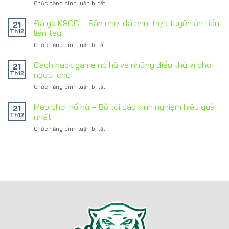
Chức năng bình luận bị tắt
ở
Mẹo
chắc
Đá
bắt
phần
gà
Đá gà K8CC – Sân chơi đá chọi trực tuyến ăn tiền
kèo
21
thắng
trực
hay
Th12
liền tay
100%
tiếp
nhất
Chức năng bình luận bị tắt
ở
–
hiện
Đá
Lựa
nay
gà
Cách hack game nổ hũ và những điều thú vị cho
chọn
21
hiện
K8CC
sân
Th12
người chơi
nay
–
chơi
Chức năng bình luận bị tắt
ở
Sân
K8CC
Cách
chơi
uy
hack
Mẹo chơi nổ hũ – Bỏ túi các kinh nghiệm hiệu quả
đá
21
tín
game
chọi
Th12
nhất
và
nổ
trực
xanh
Chức năng bình luận bị tắt
ở
hũ
tuyến
chín
Mẹo
và
ăn
chơi
những
tiền
nổ
điều
liền
hũ
thú
tay
–
vị
Bỏ
cho
túi
người
các
chơi
kinh
nghiệm
hiệu