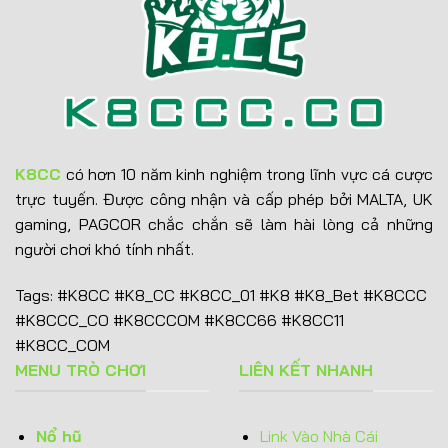
quả
nhất
K8CC
có hơn 10 năm kinh nghiệm trong lĩnh vực cá cược
trực tuyến. Được công nhận và cấp phép bởi MALTA, UK
gaming, PAGCOR chắc chắn sẽ làm hài lòng cả những
người chơi khó tính nhất.
Tags: #K8CC #K8_CC #K8CC_01 #K8 #K8_Bet #K8CCC
#K8CCC_CO #K8CCCOM #K8CC66 #K8CC11
#K8CC_COM
MENU TRÒ CHƠI
LIÊN KẾT NHANH
Nổ hũ
Link Vào Nhà Cái